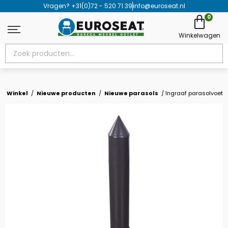
Vragen? +31(0)72 - 520 71 39
info@euroseat.nl
0
winkel
/
nieuwe producten
/
nieuwe parasols
/ Ingraaf parasolvoet 