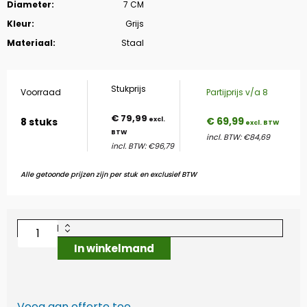
Diameter:
7 CM
Kleur:
Grijs
Materiaal:
Staal
Stukprijs
Voorraad
Partijprijs v/a 8
€
79,99
€ 69,99
8 stuks
incl. BTW: €84,69
incl. BTW: €96,79
Alle getoonde prijzen zijn per stuk en exclusief BTW
In winkelmand
Voeg aan offerte toe