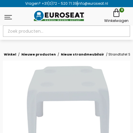
Vragen? +31(0)72 - 520 71 39
info@euroseat.nl
0
winkel
/
nieuwe producten
/
nieuw strandmeubilair
/ Strandtafel S