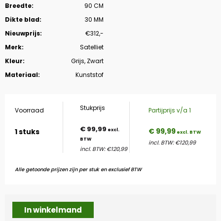
Breedte:
90 CM
Dikte blad:
30 MM
Nieuwprijs:
€312,-
Merk:
Satelliet
Kleur:
Grijs, Zwart
Materiaal:
Kunststof
Stukprijs
Voorraad
Partijprijs v/a 1
€
99,99
€ 99,99
1 stuks
incl. BTW: €120,99
incl. BTW: €120,99
Alle getoonde prijzen zijn per stuk en exclusief BTW
In winkelmand